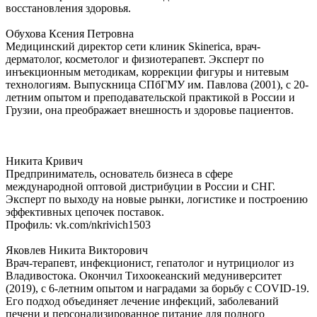
восстановления здоровья.
Обухова Ксения Петровна
Медицинский директор сети клиник Skinerica, врач-
дерматолог, косметолог и физиотерапевт. Эксперт по
инъекционным методикам, коррекции фигуры и нитевым
технологиям. Выпускница СПбГМУ им. Павлова (2001), с 20-
летним опытом и преподавательской практикой в России и
Грузии, она преображает внешность и здоровье пациентов.
Никита Кривич
Предприниматель, основатель бизнеса в сфере
международной оптовой дистрибуции в России и СНГ.
Эксперт по выходу на новые рынки, логистике и построению
эффективных цепочек поставок.
Профиль: vk.com/nkrivich1503
Яковлев Никита Викторович
Врач-терапевт, инфекционист, гепатолог и нутрициолог из
Владивостока. Окончил Тихоокеанский медуниверситет
(2019), с 6-летним опытом и наградами за борьбу с COVID-19.
Его подход объединяет лечение инфекций, заболеваний
печени и персонализированное питание для полного