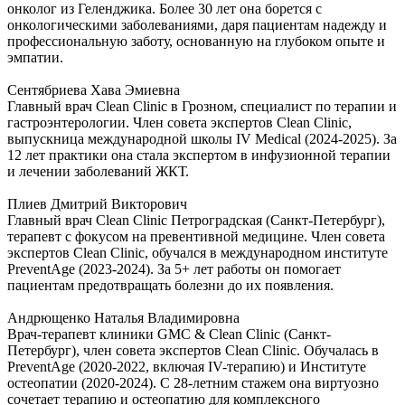
онколог из Геленджика. Более 30 лет она борется с
онкологическими заболеваниями, даря пациентам надежду и
профессиональную заботу, основанную на глубоком опыте и
эмпатии.
Сентябриева Хава Эмиевна
Главный врач Clean Clinic в Грозном, специалист по терапии и
гастроэнтерологии. Член совета экспертов Clean Clinic,
выпускница международной школы IV Medical (2024-2025). За
12 лет практики она стала экспертом в инфузионной терапии
и лечении заболеваний ЖКТ.
Плиев Дмитрий Викторович
Главный врач Clean Clinic Петроградская (Санкт-Петербург),
терапевт с фокусом на превентивной медицине. Член совета
экспертов Clean Clinic, обучался в международном институте
PreventAge (2023-2024). За 5+ лет работы он помогает
пациентам предотвращать болезни до их появления.
Андрющенко Наталья Владимировна
Врач-терапевт клиники GMC & Clean Clinic (Санкт-
Петербург), член совета экспертов Clean Clinic. Обучалась в
PreventAge (2020-2022, включая IV-терапию) и Институте
остеопатии (2020-2024). С 28-летним стажем она виртуозно
сочетает терапию и остеопатию для комплексного