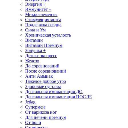
Энергия +
Иммунитет +
Микроэлементы
Стимуляция мозга
Поддержка сердца
Сила и Ум
Хроническая усталость
Витамин
Витамин Премиум
Золушка +
Детокс экспресс
Железо
До соревнований
После соревнований
Анти Аммиак
Тяжелое доброе утро
Здоровые суставы
Дентальная имплантация ДО
Дентальная имплантация ПОСЛЕ
Jetlag
Супермен
От варикоза ног
Для печени премиум
От боли
От вирусов