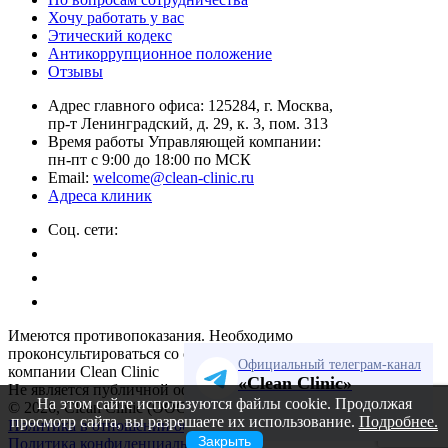
Хочу работать у вас
Этический кодекс
Антикоррупционное положение
Отзывы
Адрес главного офиса: 125284, г. Москва,
пр-т Ленинградский, д. 29, к. 3, пом. 313
Время работы Управляющей компании:
пн-пт с 9:00 до 18:00 по МСК
Email:
welcome@clean-clinic.ru
Адреса клиник
Соц. сети:
Имеются противопоказания. Необходимо
проконсультироваться со специалистом Управляющей
Официальный телеграм-канал
компании Clean Clinic
«Clean Clinic»
Не является публичной офертой.
На этом сайте используются файлы cookie. Продолжая
© 2026, Clean Clinic (ООО «Клин Продактс»)
просмотр сайта, вы разрешаете их использование.
Подробнее.
Политика в отношении обработки персональных данных
Закрыть
Политика конфиденциальности