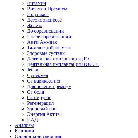
Витамин
Витамин Премиум
Золушка +
Детокс экспресс
Железо
До соревнований
После соревнований
Анти Аммиак
Тяжелое доброе утро
Здоровые суставы
Дентальная имплантация ДО
Дентальная имплантация ПОСЛЕ
Jetlag
Супермен
От варикоза ног
Для печени премиум
От боли
От вирусов
Регенерация
Здоровый сон
Энергия Актив+
НАД+
Анализы
Клиники
Онлайн-консультация