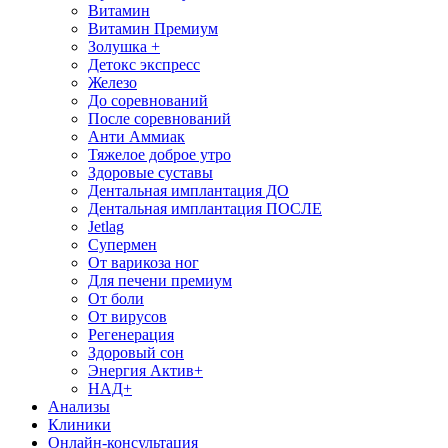
Витамин
Витамин Премиум
Золушка +
Детокс экспресс
Железо
До соревнований
После соревнований
Анти Аммиак
Тяжелое доброе утро
Здоровые суставы
Дентальная имплантация ДО
Дентальная имплантация ПОСЛЕ
Jetlag
Супермен
От варикоза ног
Для печени премиум
От боли
От вирусов
Регенерация
Здоровый сон
Энергия Актив+
НАД+
Анализы
Клиники
Онлайн-консультация