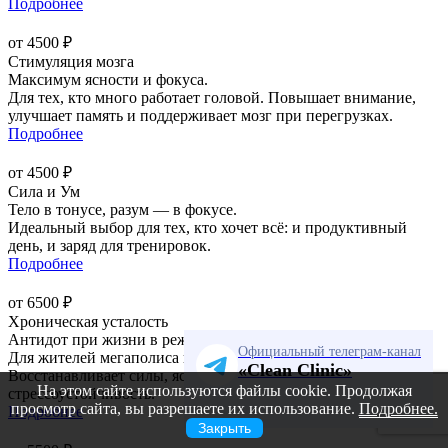
Подробнее
от 4500 ₽
Стимуляция мозга
Максимум ясности и фокуса.
Для тех, кто много работает головой. Повышает внимание,
улучшает память и поддерживает мозг при перегрузках.
Подробнее
от 4500 ₽
Сила и Ум
Тело в тонусе, разум — в фокусе.
Идеальный выбор для тех, кто хочет всё: и продуктивный
день, и заряд для тренировок.
Подробнее
от 6500 ₽
Хроническая усталость
Антидот при жизни в режиме «нон-стоп».
Официальный телеграм-канал
Для жителей мегаполиса и тех, кто на грани выгорания.
«Clean Clinic»
Восстанавливает силы, ясность мышления и
На этом сайте используются файлы cookie. Продолжая
стрессоустойчивость.
просмотр сайта, вы разрешаете их использование.
Подробнее.
Подробнее
Закрыть