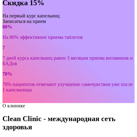
Скидка 15%
На первый курс капельниц
Записаться на прием
80%
На 80% эффективнее приема таблеток
7
7 дней курса капельниц равен 3 месяцам приема витаминов и
БАДов
70%
70% пациентов отмечают улучшение самочувствия уже после
1 капельницы
О клинике
Clean Clinic - международная сеть
здоровья