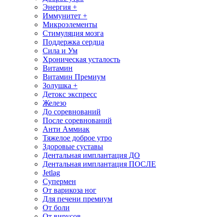
Энергия +
Иммунитет +
Микроэлементы
Стимуляция мозга
Поддержка сердца
Сила и Ум
Хроническая усталость
Витамин
Витамин Премиум
Золушка +
Детокс экспресс
Железо
До соревнований
После соревнований
Анти Аммиак
Тяжелое доброе утро
Здоровые суставы
Дентальная имплантация ДО
Дентальная имплантация ПОСЛЕ
Jetlag
Супермен
От варикоза ног
Для печени премиум
От боли
От вирусов