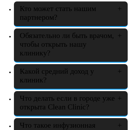
Кто может стать нашим
партнером?
Обязательно ли быть врачом,
чтобы открыть нашу
клинику?
Какой средний доход у
клиник?
Что делать если в городе уже
открыта Clean Clinic?
Что такое инфузионная