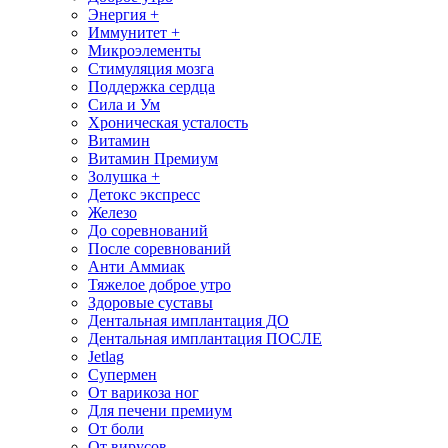
Энергия +
Иммунитет +
Микроэлементы
Стимуляция мозга
Поддержка сердца
Сила и Ум
Хроническая усталость
Витамин
Витамин Премиум
Золушка +
Детокс экспресс
Железо
До соревнований
После соревнований
Анти Аммиак
Тяжелое доброе утро
Здоровые суставы
Дентальная имплантация ДО
Дентальная имплантация ПОСЛЕ
Jetlag
Супермен
От варикоза ног
Для печени премиум
От боли
От вирусов