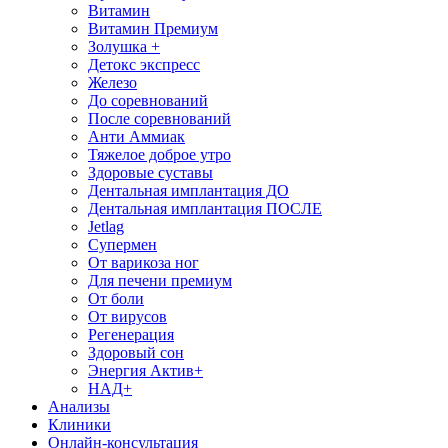
Витамин
Витамин Премиум
Золушка +
Детокс экспресс
Железо
До соревнований
После соревнований
Анти Аммиак
Тяжелое доброе утро
Здоровые суставы
Дентальная имплантация ДО
Дентальная имплантация ПОСЛЕ
Jetlag
Супермен
От варикоза ног
Для печени премиум
От боли
От вирусов
Регенерация
Здоровый сон
Энергия Актив+
НАД+
Анализы
Клиники
Онлайн-консультация