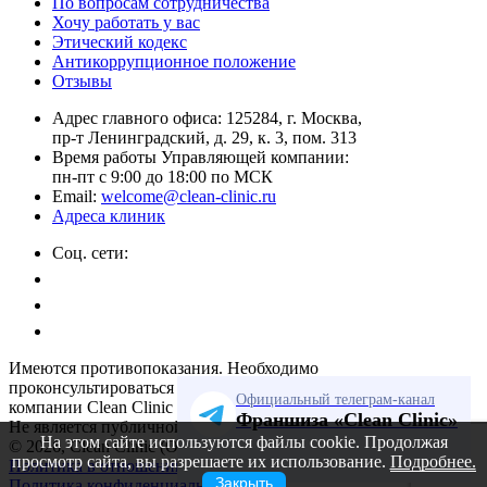
По вопросам сотрудничества
Хочу работать у вас
Этический кодекс
Антикоррупционное положение
Отзывы
Адрес главного офиса: 125284, г. Москва,
пр-т Ленинградский, д. 29, к. 3, пом. 313
Время работы Управляющей компании:
пн-пт с 9:00 до 18:00 по МСК
Email:
welcome@clean-clinic.ru
Адреса клиник
Соц. сети:
Имеются противопоказания. Необходимо
проконсультироваться со специалистом Управляющей
Официальный телеграм-канал
компании Clean Clinic
Франшиза «Clean Clinic»
Не является публичной офертой.
На этом сайте используются файлы cookie. Продолжая
© 2026, Clean Clinic (ООО «Клин Продактс»)
просмотр сайта, вы разрешаете их использование.
Подробнее.
Политика в отношении обработки персональных данных
Закрыть
Политика конфиденциальности